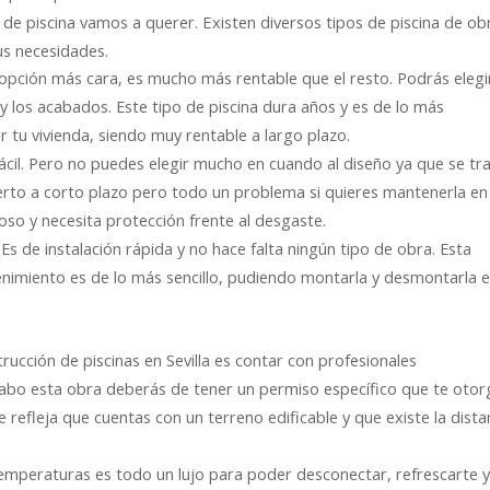
 de piscina vamos a querer. Existen diversos tipos de piscina de ob
us necesidades.
opción más cara, es mucho más rentable que el resto. Podrás elegir
 los acabados. Este tipo de piscina dura años y es de lo más
r tu vivienda, siendo muy rentable a largo plazo.
n fácil. Pero no puedes elegir mucho en cuando al diseño ya que se tr
rto a corto plazo pero todo un problema si quieres mantenerla en 
so y necesita protección frente al desgaste.
 Es de instalación rápida y no hace falta ningún tipo de obra. Esta
enimiento es de lo más sencillo, pudiendo montarla y desmontarla 
rucción de piscinas en Sevilla es contar con profesionales
 cabo esta obra deberás de tener un permiso específico que te otor
e refleja que cuentas con un terreno edificable y que existe la dista
temperaturas es todo un lujo para poder desconectar, refrescarte 