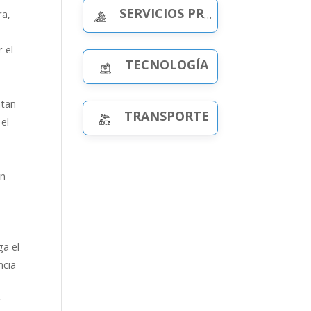
SERVICIOS PROFESIONALES
ra,
 el
TECNOLOGÍA
atan
TRANSPORTE
el
en
ga el
ncia
y