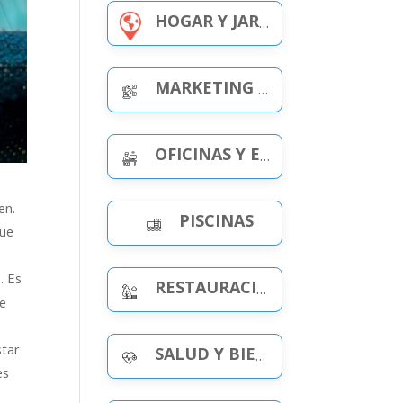
HOGAR Y JARDÍN
MARKETING Y PUBLICIDAD
OFICINAS Y ESPACIOS DE TRABAJO
en.
PISCINAS
que
. Es
RESTAURACIÓN Y OCIO
se
star
SALUD Y BIENESTAR
es