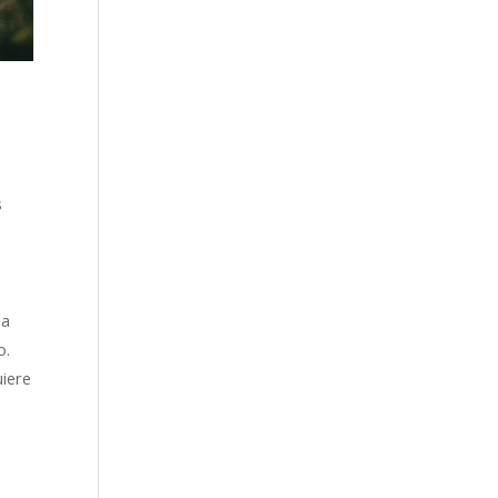
s
 a
o.
uiere