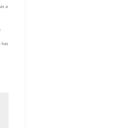
das a
,
e has