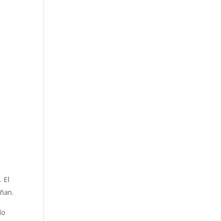
 El
ñan.
lo