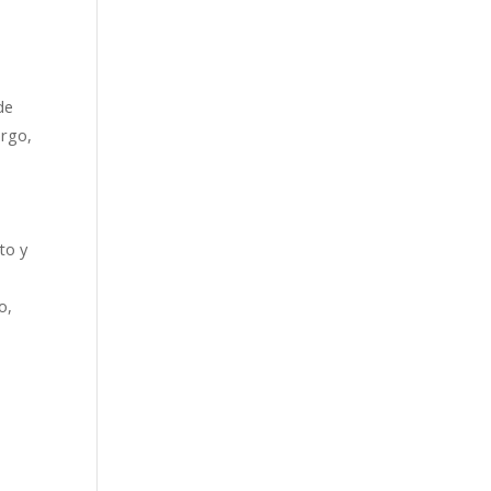
de
argo,
to y
o,