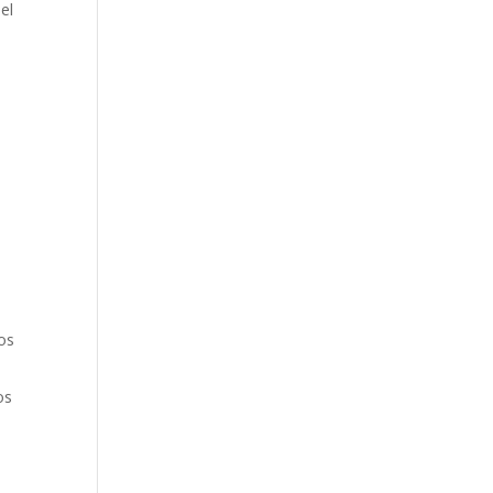
el
los
os