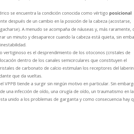
érico se encuentra la condición conocida como vértigo
posicional
ente después de un cambio en la posición de la cabeza (acostarse,
a, agacharse). A menudo se acompaña de náuseas y, más raramente, 
perar un minuto y desaparece cuando la cabeza está quieta, sin emb
inestabilidad.
o vertiginoso es el desprendimiento de los otoconos (cristales de
slocación dentro de los canales semicirculares que constituyen el
istales de carbonato de calcio estimulan los receptores del laberin
ndante que da vueltas.
l VPPB tiende a surgir sin ningún motivo en particular. Sin embarg
 de una infección de oído, una cirugía de oído, un traumatismo en la
 esta unido a los problemas de garganta y como consecuencia hay q