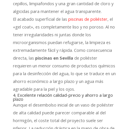
cepillos,
limpiafondos y una gran cantidad de cloro y
algicidas para mantener el agua transparente.
El acabado superficial de las
piscinas de poliéster
,
el
«gel coat»,
es completamente liso y no poroso.
Al no
tener irregularidades ni juntas donde los
microorganismos puedan refugiarse,
la limpieza es
extremadamente fácil y rápida.
Como consecuencia
directa,
las
piscinas en Sevilla
de poliéster
requieren un menor consumo de productos químicos
para la desinfección del agua,
lo que se traduce en un
ahorro económico a largo plazo y un agua más
agradable para la piel y los ojos.
4. Excelente relación calidad-precio y ahorro a largo
plazo
Aunque el desembolso inicial de un vaso de poliéster
de alta calidad puede parecer comparable al del
hormigón,
el coste total del proyecto suele ser
inferior.
La reducción drástica en la mano de obra de