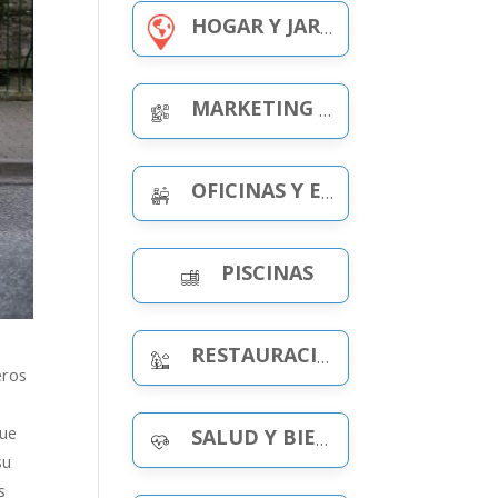
HOGAR Y JARDÍN
MARKETING Y PUBLICIDAD
OFICINAS Y ESPACIOS DE TRABAJO
PISCINAS
RESTAURACIÓN Y OCIO
eros
que
SALUD Y BIENESTAR
su
s