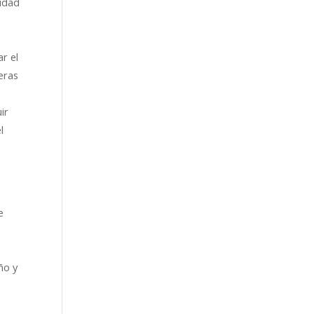
ridad
r el
eras
ir
l
e
ño y