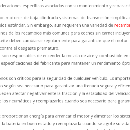
sideraciones específicas asociadas con su mantenimiento y reparaci
on motores de baja cilindrada y sistemas de transmisión simplifica
ulos estándar. Sin embargo, aún requieren una variedad de
recamb
gunos de los recambios más comunes para coches sin carnet incluyen
e y aceite deben cambiarse regularmente para garantizar que el motor
 contra el desgaste prematuro.
o son responsables de encender la mezcla de aire y combustible en 
 especificaciones del fabricante para mantener un rendimiento óp
enos son críticos para la seguridad de cualquier vehículo. Es import
no según sea necesario para garantizar una frenada segura y eficien
en afectar negativamente la tracción y la estabilidad del vehículo
de los neumáticos y reemplazarlos cuando sea necesario para garant
et proporcionan energía para arrancar el motor y alimentar los sist
 la batería en buen estado y reemplazarla cuando se agote su vida ú