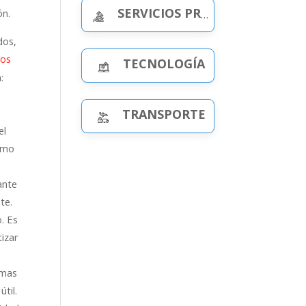
SERVICIOS PROFESIONALES
ón.
dos,
ios
TECNOLOGÍA
:
TRANSPORTE
el
timo
ante
te.
. Es
izar
emas
til.