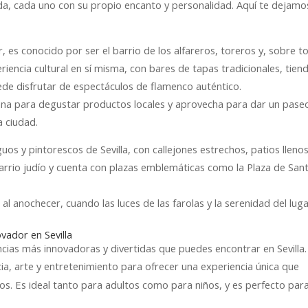
ida, cada uno con su propio encanto y personalidad. Aquí te dejamo
r, es conocido por ser el barrio de los alfareros, toreros y, sobre t
riencia cultural en sí misma, con bares de tapas tradicionales, tien
de disfrutar de espectáculos de flamenco auténtico.
ana para degustar productos locales y aprovecha para dar un pase
a ciudad.
uos y pintorescos de Sevilla, con callejones estrechos, patios lleno
barrio judío y cuenta con plazas emblemáticas como la Plaza de San
al anochecer, cuando las luces de las farolas y la serenidad del lug
ovador en Sevilla
ncias más innovadoras y divertidas que puedes encontrar en Sevilla.
ia, arte y entretenimiento para ofrecer una experiencia única que
dos. Es ideal tanto para adultos como para niños, y es perfecto par