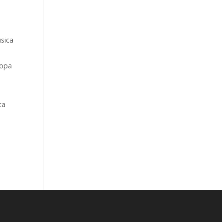
sica
copa
ta