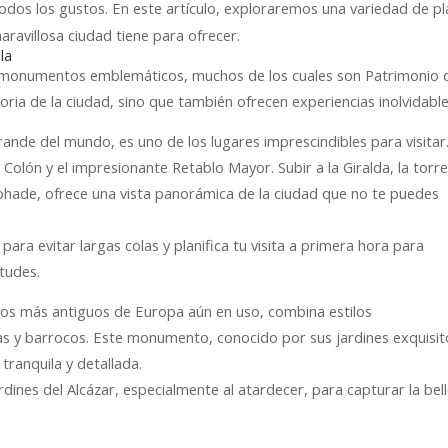
a todos los gustos. En este artículo, exploraremos una variedad de p
aravillosa ciudad tiene para ofrecer.
la
sus monumentos emblemáticos, muchos de los cuales son Patrimonio 
oria de la ciudad, sino que también ofrecen experiencias inolvidable
grande del mundo, es uno de los lugares imprescindibles para visitar
 Colón y el impresionante Retablo Mayor. Subir a la Giralda, la torr
ohade, ofrece una vista panorámica de la ciudad que no te puedes
ara evitar largas colas y planifica tu visita a primera hora para
itudes.
e los más antiguos de Europa aún en uso, combina estilos
tas y barrocos. Este monumento, conocido por sus jardines exquisit
 tranquila y detallada.
rdines del Alcázar, especialmente al atardecer, para capturar la bel