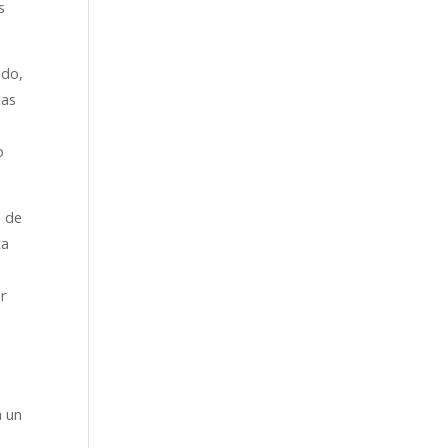
s
odo,
das
o
s de
ta
ar
a un