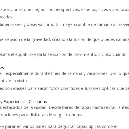
exposiciones que juegan con perspectivas, espejos, luces y sombras
acadas:
as dimensiones y observa cómo tu imagen cambia de tamaño al move
a percepción de la gravedad, creando la ilusión de que puedes camin
esafía el equilibrio y da la sensación de movimiento, incluso cuando
nes
ar, especialmente durante fines de semana y vacaciones, por lo qu
izar la visita.
 son ideales para sacar fotos divertidas e ilusiones ópticas que s
 y Experiencias Culinarias
s destacados de la ciudad. Desde bares de tapas hasta restaurante
e opciones para disfrutar de su gastronomía.
co y parar en varios bares para degustar tapas típicas como el