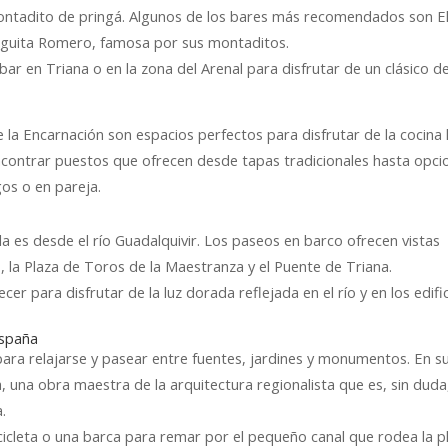
montadito de pringá. Algunos de los bares más recomendados son E
odeguita Romero, famosa por sus montaditos.
bar en Triana o en la zona del Arenal para disfrutar de un clásico de
la Encarnación son espacios perfectos para disfrutar de la cocina 
contrar puestos que ofrecen desde tapas tradicionales hasta opci
gos o en pareja.
la es desde el río Guadalquivir. Los paseos en barco ofrecen vistas
o, la Plaza de Toros de la Maestranza y el Puente de Triana.
 para disfrutar de la luz dorada reflejada en el río y en los edifi
España
para relajarse y pasear entre fuentes, jardines y monumentos. En s
a, una obra maestra de la arquitectura regionalista que es, sin duda
.
icicleta o una barca para remar por el pequeño canal que rodea la p