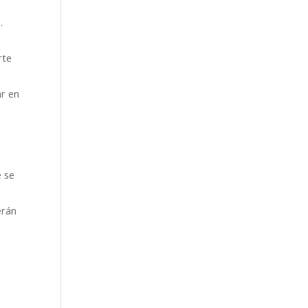
.
rte
ar en
e se
erán
s