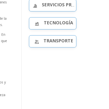
lanes
SERVICIOS PROFESIONALES
de la
TECNOLOGÍA
s.
. En
TRANSPORTE
e que
os y
leza