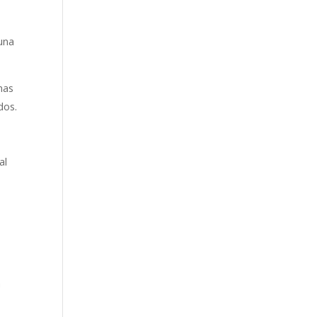
 una
nas
dos.
al
a