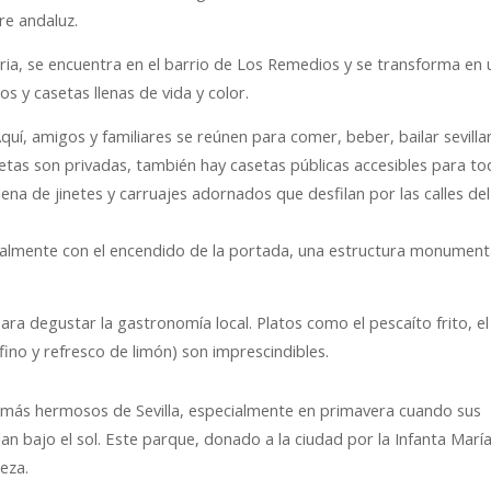
re andaluz.
Feria, se encuentra en el barrio de Los Remedios y se transforma en
os y casetas llenas de vida y color.
Aquí, amigos y familiares se reúnen para comer, beber, bailar sevilla
etas son privadas, también hay casetas públicas accesibles para to
llena de jinetes y carruajes adornados que desfilan por las calles del
ialmente con el encendido de la portada, una estructura monument
ra degustar la gastronomía local. Platos como el pescaíto frito, el
fino y refresco de limón) son imprescindibles.
s más hermosos de Sevilla, especialmente en primavera cuando sus
lan bajo el sol. Este parque, donado a la ciudad por la Infanta Marí
leza.