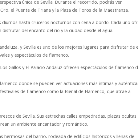
erspectiva única de Sevilla. Durante el recorrido, podrás ver
o, el Puente de Triana y la Plaza de Toros de la Maestranza.
s diurnos hasta cruceros nocturnos con cena a bordo. Cada uno of
disfrutar del encanto del río y la ciudad desde el agua.
 andaluza, y Sevilla es uno de los mejores lugares para disfrutar de 
ivales y espectáculos de flamenco.
Los Gallos y El Palacio Andaluz ofrecen espectáculos de flamenco 
flamenco donde se pueden ver actuaciones más íntimas y auténtica
n festivales de flamenco como la Bienal de Flamenco, que atrae a
orescos de Sevilla. Sus estrechas calles empedradas, plazas ocultas 
 crean un ambiente encantador y romántico.
s hermosas del barrio, rodeada de edificios históricos y llenas de