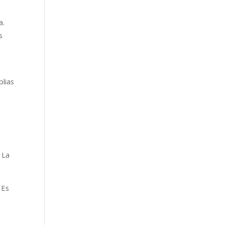
a.
s
plias
 La
 Es