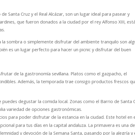
o de Santa Cruz y el Real Alcázar, son un lugar ideal para pasear y
jardines, que fueron donados a la ciudad por el rey Alfonso XIII, est
as.
 a la sombra o simplemente disfrutar del ambiente tranquilo son al
ién es un lugar perfecto para hacer un picnic y disfrutar del buen
rutar de la gastronomía sevillana. Platos como el gazpacho, el
cindibles. Además, la temporada trae consigo productos frescos q
de puedes degustar la comida local. Zonas como el Barrio de Santa 
plia variedad de opciones gastronómicas.
ios para poder disfrutar de la estancia en la ciudad. Este hotel en e
pcional para tus días en la capital andaluza. La primavera es una de
solemnidad y devoción de la Semana Santa, pasando por la alegría y 