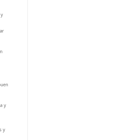
 y
ar
en
 buen
a y
s y