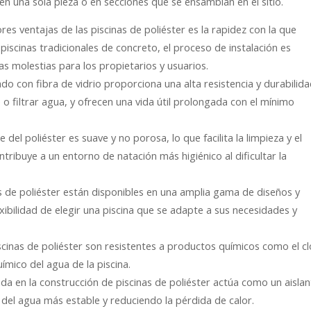
 en una sola pieza o en secciones que se ensamblan en el sitio.
ores ventajas de las piscinas de poliéster es la rapidez con la que
iscinas tradicionales de concreto, el proceso de instalación es
as molestias para los propietarios y usuarios.
zado con fibra de vidrio proporciona una alta resistencia y durabilid
o filtrar agua, y ofrecen una vida útil prolongada con el mínimo
ie del poliéster es suave y no porosa, lo que facilita la limpieza y el
ribuye a un entorno de natación más higiénico al dificultar la
s de poliéster están disponibles en una amplia gama de diseños y
exibilidad de elegir una piscina que se adapte a sus necesidades y
scinas de poliéster son resistentes a productos químicos como el cl
uímico del agua de la piscina.
zada en la construcción de piscinas de poliéster actúa como un aisla
el agua más estable y reduciendo la pérdida de calor.