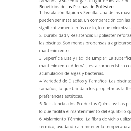
tamaños, y suelen llegar al lugar de instalación
Beneficios de las Piscinas de Poliéster:
1. Instalación Rápida y Sencilla: Una de las may
pueden ser instaladas. En comparación con las p
significativamente más corto, lo que minimiza l
2. Durabilidad y Resistencia: El poliéster refor
las piscinas. Son menos propensas a agrietarse 
mantenimiento.
3. Superficie Lisa y Fácil de Limpiar: La superfic
mantenimiento. Además, esta característica cont
acumulación de algas y bacterias.
4. Variedad de Diseños y Tamaños: Las piscina
tamaños, lo que brinda a los propietarios la fl
preferencias estéticas.
5. Resistencia a los Productos Químicos: Las pi
lo que facilita el mantenimiento del equilibrio q
6. Aislamiento Térmico: La fibra de vidrio utili
térmico, ayudando a mantener la temperatura d