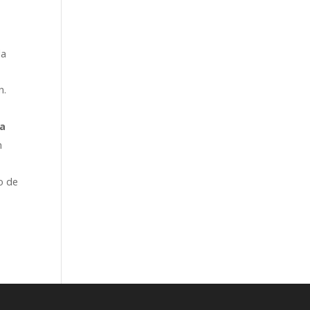
la
n.
ca
n
o de