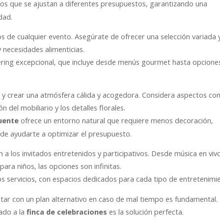
os que se ajustan a diferentes presupuestos, garantizando una
dad.
 de cualquier evento. Asegúrate de ofrecer una selección variada 
 necesidades alimenticias.
ering excepcional, que incluye desde menús gourmet hasta opcione
to y crear una atmósfera cálida y acogedora. Considera aspectos c
n del mobiliario y los detalles florales.
ofrece un entorno natural que requiere menos decoración,
Puente
ede ayudarte a optimizar el presupuesto.
 a los invitados entretenidos y participativos. Desde música en viv
ara niños, las opciones son infinitas.
tos servicios, con espacios dedicados para cada tipo de entretenimi
 contar con un plan alternativo en caso de mal tiempo es fundamental.
ado a la
es la solución perfecta.
finca de celebraciones