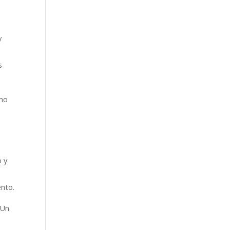
y
s
omo
o y
ento.
 Un