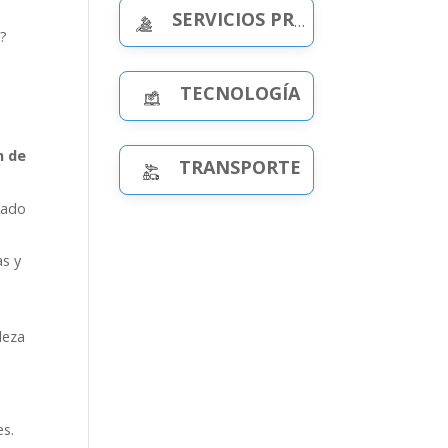
SERVICIOS PROFESIONALES
l?
TECNOLOGÍA
n de
TRANSPORTE
zado
as y
leza
es.