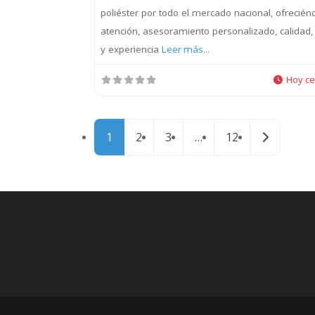
poliéster por todo el mercado nacional, ofrecién
atención, asesoramiento personalizado, calidad, 
y experiencia
Leer más...
Hoy c
Posts navigation
Entradas 
1
2
3
…
12