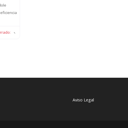
dole
eficiencia
errado
:
anteriores
Aviso Legal