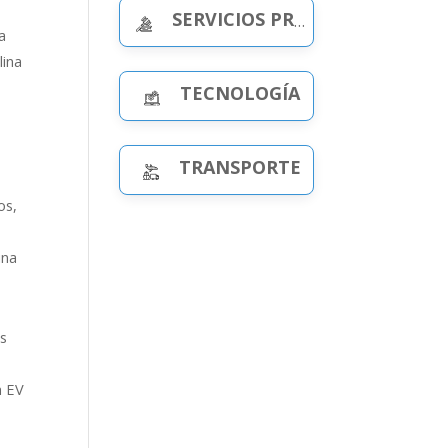
SERVICIOS PROFESIONALES
a
lina
TECNOLOGÍA
TRANSPORTE
os,
una
es
n EV