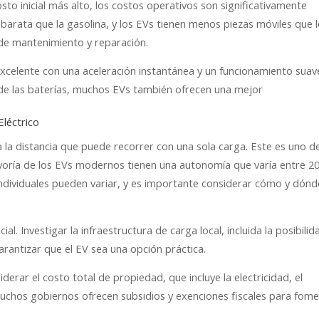
sto inicial más alto, los costos operativos son significativamente
arata que la gasolina, y los EVs tienen menos piezas móviles que 
 de mantenimiento y reparación.
excelente con una aceleración instantánea y un funcionamiento suav
d de las baterías, muchos EVs también ofrecen una mejor
Eléctrico
a la distancia que puede recorrer con una sola carga. Este es uno de
yoría de los EVs modernos tienen una autonomía que varía entre 20
individuales pueden variar, y es importante considerar cómo y dónd
al. Investigar la infraestructura de carga local, incluida la posibilid
garantizar que el EV sea una opción práctica.
erar el costo total de propiedad, que incluye la electricidad, el
Muchos gobiernos ofrecen subsidios y exenciones fiscales para fom