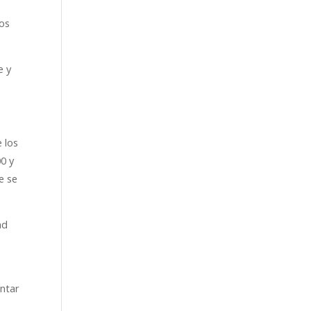
los
e y
 los
0 y
e se
ad
entar