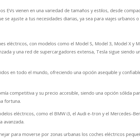
, los EVs vienen en una variedad de tamaños y estilos, desde compa
e se ajuste a tus necesidades diarias, ya sea para viajes urbanos o
coches eléctricos, con modelos como el Model S, Model 3, Model X y 
nzada y una red de supercargadores extensa, Tesla sigue siendo u
didos en todo el mundo, ofreciendo una opción asequible y confiabl
mía competitiva y su precio accesible, siendo una opción sólida pa
na fortuna.
odelos eléctricos, como el BMW i3, el Audi e-tron y el Mercedes-Be
ía avanzada.
anejar para moverse por zonas urbanas los coches eléctricos pequ